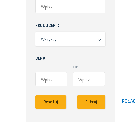
PRODUCENT:
Wszyscy
CENA:
OD:
DO:
POŁĄC
Resetuj
Filtruj