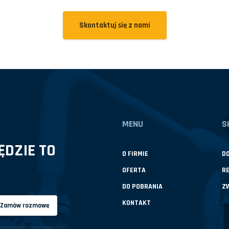
Skontaktuj się z nami
MENU
S
DZIE TO
O FIRMIE
D
OFERTA
R
DO POBRANIA
Z
KONTAKT
Zamów rozmowę