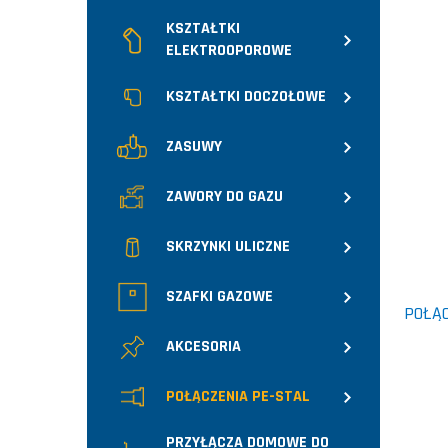
KSZTAŁTKI
ELEKTROOPOROWE
KSZTAŁTKI DOCZOŁOWE
ZASUWY
ZAWORY DO GAZU
SKRZYNKI ULICZNE
SZAFKI GAZOWE
POŁĄC
AKCESORIA
POŁĄCZENIA PE-STAL
PRZYŁĄCZA DOMOWE DO