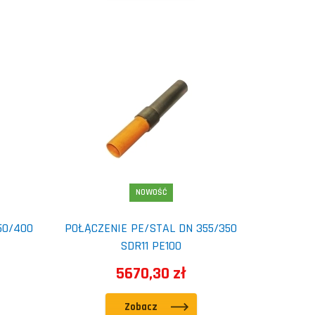
NOWOŚĆ
50/400
POŁĄCZENIE PE/STAL DN 355/350
SDR11 PE100
5670,30 zł
Zobacz