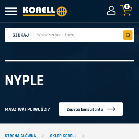
0
SZUKAJ
NYPLE
MASZ WĄTPLIWOŚCI?
Zapytaj konsultanta
STRONA GŁÓWNA
SKLEP KORELL