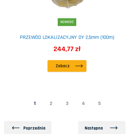
NOWOŚĆ
PRZEWÓD LOKALIZACYJNY DY 2,5mm (100m)
244,77 zł
Zobacz
1
2
3
4
5
Poprzednia
Następna