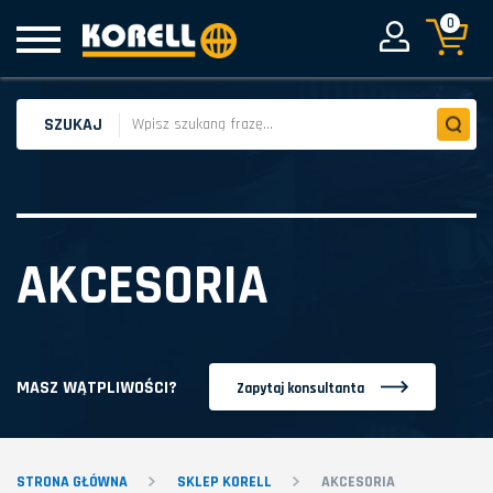
0
SZUKAJ
AKCESORIA
MASZ WĄTPLIWOŚCI?
Zapytaj konsultanta
STRONA GŁÓWNA
SKLEP KORELL
AKCESORIA