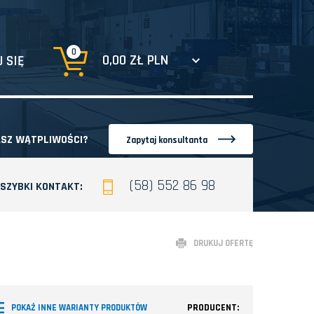
0
0,00 ZŁ PLN
 SIĘ
SZ WĄTPLIWOŚCI?
Zapytaj konsultanta
(58) 552 86 98
SZYBKI KONTAKT:
DRUKUJ OFERTĘ
PRODUCENT:
POKAŻ INNE WARIANTY PRODUKTÓW