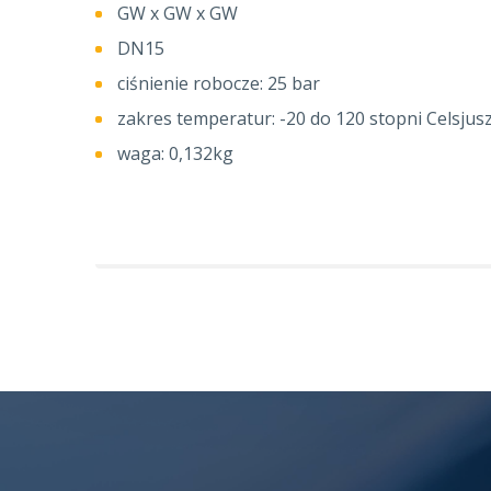
GW x GW x GW
DN15
ciśnienie robocze: 25 bar
zakres temperatur: -20 do 120 stopni Celsjus
waga: 0,132kg