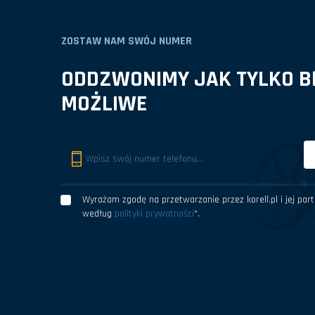
ZOSTAW NAM SWÓJ NUMER
ODDZWONIMY JAK TYLKO BĘ
MOŻLIWE
Wyrażam zgodę na przetwarzanie przez korell.pl i jej pa
według
polityki prywatności
*
.