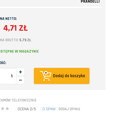
PRANDELLI
NA NETTO:
4,71 ZŁ
NA BRUTTO:
5,79 ZŁ
OSTĘPNE W MAGAZYNIE
OŚĆ:
Dodaj do koszyka
ZAMÓW TELEFONICZNIE
OCENA 0/5
0
OPINII
DODAJ OPINIĘ