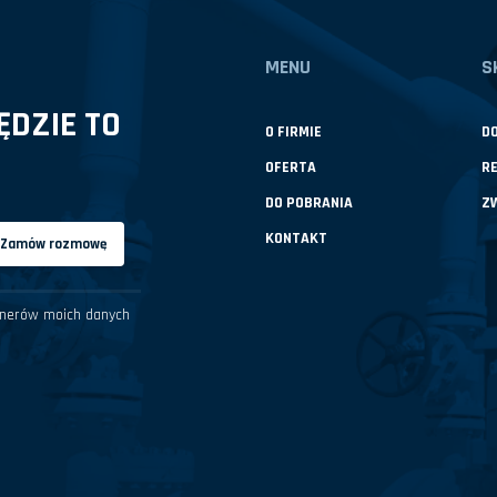
MENU
S
DZIE TO
O FIRMIE
D
OFERTA
R
DO POBRANIA
Z
KONTAKT
Zamów rozmowę
rtnerów moich danych