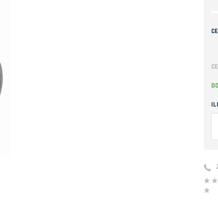
CE
CE
D
IL