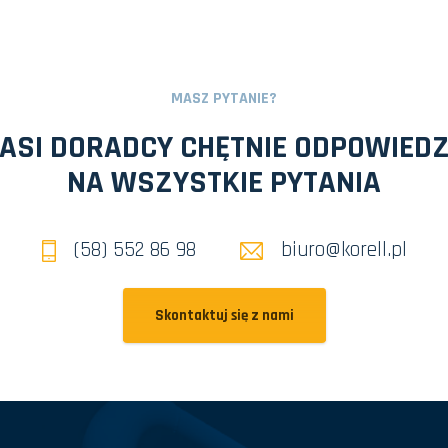
MASZ PYTANIE?
ASI DORADCY CHĘTNIE ODPOWIED
NA WSZYSTKIE PYTANIA
(58) 552 86 98
biuro@korell.pl
Skontaktuj się z nami