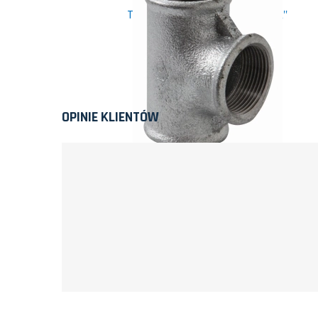
TRÓJNIK GW CZARNY DN 15 1/2"
5,79 zł
Zobacz
OPINIE KLIENTÓW
TRÓJNIK GW CZARNY DN 50 2" *
54,42 zł
Zobacz